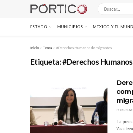
ESTADO
MUNICIPIOS
MÉXICO Y EL MUN
Inicio
Tema
#Derechos Humanos de migrantes
Etiqueta:
#Derechos Humanos 
Dere
comp
migr
POR
REDA
La presi
Zacateca