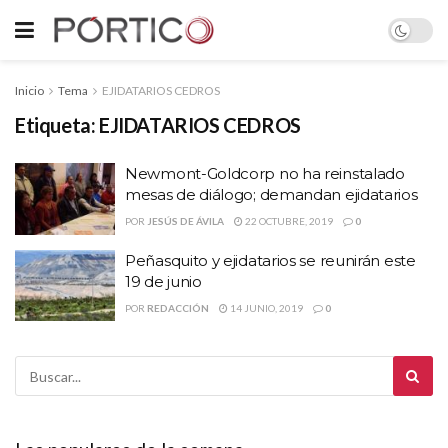
Inicio
Tema
EJIDATARIOS CEDROS
Etiqueta:
EJIDATARIOS CEDROS
Newmont-Goldcorp no ha reinstalado
mesas de diálogo; demandan ejidatarios
POR
JESÚS DE ÁVILA
22 OCTUBRE, 2019
0
Peñasquito y ejidatarios se reunirán este
19 de junio
POR
REDACCIÓN
14 JUNIO, 2019
0