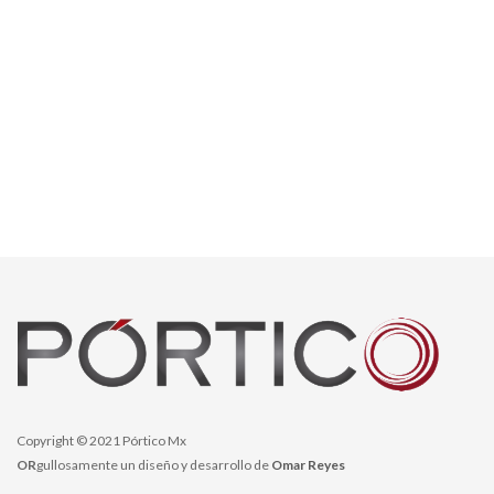
Copyright © 2021 Pórtico Mx
OR
gullosamente un diseño y desarrollo de
Omar Reyes