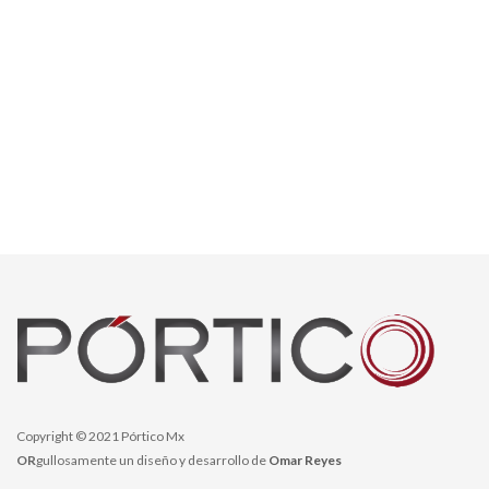
Copyright © 2021 Pórtico Mx
OR
gullosamente un diseño y desarrollo de
Omar Reyes