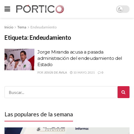
Inicio
Tema
Endeudamiento
Etiqueta:
Endeudamiento
Jorge Miranda acusa a pasada
administración del endeudamiento del
Estado
POR
JESÚS DE ÁVILA
10 MAYO, 2021
0
Las populares de la semana