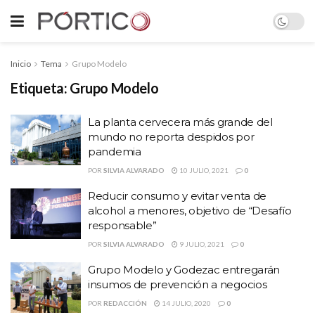
Inicio
Tema
Grupo Modelo
Etiqueta:
Grupo Modelo
La planta cervecera más grande del
mundo no reporta despidos por
pandemia
POR
SILVIA ALVARADO
10 JULIO, 2021
0
Reducir consumo y evitar venta de
alcohol a menores, objetivo de “Desafío
responsable”
POR
SILVIA ALVARADO
9 JULIO, 2021
0
Grupo Modelo y Godezac entregarán
insumos de prevención a negocios
POR
REDACCIÓN
14 JULIO, 2020
0