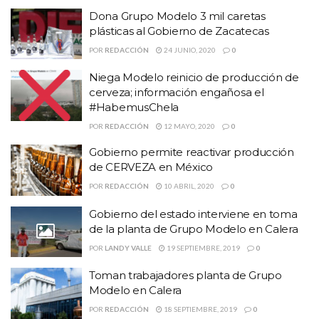
Dona Grupo Modelo 3 mil caretas
plásticas al Gobierno de Zacatecas
POR
REDACCIÓN
24 JUNIO, 2020
0
Niega Modelo reinicio de producción de
cerveza; información engañosa el
#HabemusChela
POR
REDACCIÓN
12 MAYO, 2020
0
Gobierno permite reactivar producción
de CERVEZA en México
POR
REDACCIÓN
10 ABRIL, 2020
0
Gobierno del estado interviene en toma
de la planta de Grupo Modelo en Calera
POR
LANDY VALLE
19 SEPTIEMBRE, 2019
0
Toman trabajadores planta de Grupo
Modelo en Calera
POR
REDACCIÓN
18 SEPTIEMBRE, 2019
0