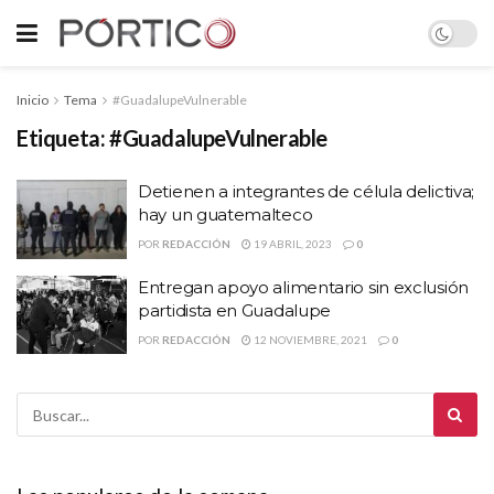
Inicio
Tema
#GuadalupeVulnerable
Etiqueta:
#GuadalupeVulnerable
Detienen a integrantes de célula delictiva;
hay un guatemalteco
POR
REDACCIÓN
19 ABRIL, 2023
0
Entregan apoyo alimentario sin exclusión
partidista en Guadalupe
POR
REDACCIÓN
12 NOVIEMBRE, 2021
0