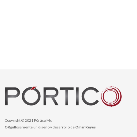
Copyright © 2021 Pórtico Mx
OR
gullosamente un diseño y desarrollo de
Omar Reyes