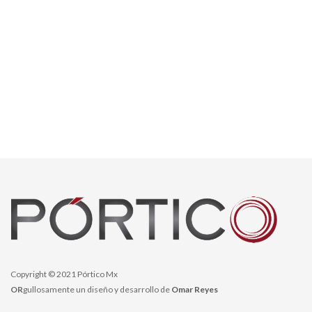
Copyright © 2021 Pórtico Mx
OR
gullosamente un diseño y desarrollo de
Omar Reyes