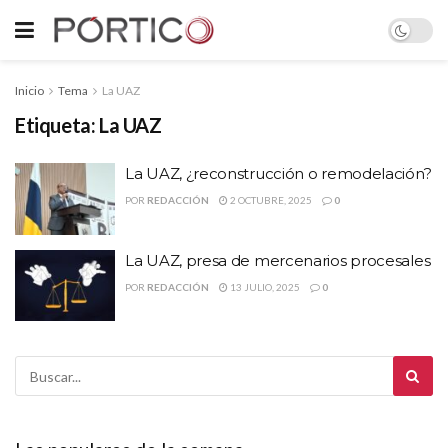
Inicio
Tema
La UAZ
Etiqueta:
La UAZ
La UAZ, ¿reconstrucción o remodelación?
POR
REDACCIÓN
2 OCTUBRE, 2025
0
La UAZ, presa de mercenarios procesales
POR
REDACCIÓN
13 JULIO, 2025
0