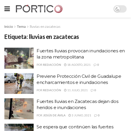
Inicio
Tema
lluvias en zacatecas
Etiqueta:
lluvias en zacatecas
Fuertes lluvias provocan inundaciones en
la zona metropolitana
POR
REDACCIÓN
18 AGOSTO, 2021
0
Previene Protección Civil de Guadalupe
encharcamientos e inundaciones
POR
REDACCIÓN
11 JULIO, 2021
0
Fuertes lluvias en Zacatecas dejan dos
heridos e inundaciones
POR
JESÚS DE ÁVILA
3 JUNIO, 2021
0
Se espera que continúen las fuertes