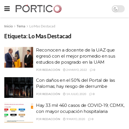
Inicio
Tema
Lo Mas Destacad
Etiqueta:
Lo Mas Destacad
Reconocen a docente de la UAZ que
egresó con el mejor promedio en sus
estudios de posgrado en la UAM
POR
REDACCIÓN
24 MAYO, 2022
0
Con daños en el 50% del Portal de las
Palomas; hay riesgo de derrumbe
POR
REDACCIÓN
14 JULIO, 2020
0
Hay 33 mil 460 casos de COVID-19; CDMX,
con mayor ocupación hospitalaria
POR
REDACCIÓN
9 MAYO, 2020
0