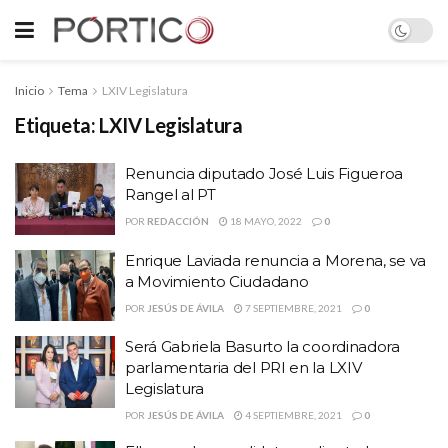
Inicio
Tema
LXIV Legislatura
Etiqueta:
LXIV Legislatura
Renuncia diputado José Luis Figueroa
Rangel al PT
POR
REDACCIÓN
18 MAYO, 2022
0
Enrique Laviada renuncia a Morena, se va
a Movimiento Ciudadano
POR
JESÚS DE ÁVILA
7 SEPTIEMBRE, 2021
0
Será Gabriela Basurto la coordinadora
parlamentaria del PRI en la LXIV
Legislatura
POR
JESÚS DE ÁVILA
4 SEPTIEMBRE, 2021
0