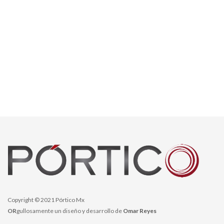
Copyright © 2021 Pórtico Mx
OR
gullosamente un diseño y desarrollo de
Omar Reyes