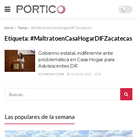
Inicio
Tema
#MaltratoenCasaHogarDIFZacatecas
Etiqueta:
#MaltratoenCasaHogarDIFZacatecas
Gobierno estatal, indiferente ante
problemática en Casa Hogar para
Adolescentes DIF
POR
REDACCIÓN
12 JULIO, 2022
0
Las populares de la semana