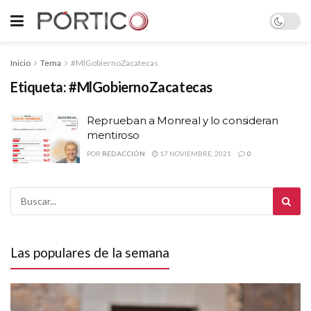
Inicio
Tema
#MlGobiernoZacatecas
Etiqueta:
#MlGobiernoZacatecas
Reprueban a Monreal y lo consideran
mentiroso
POR
REDACCIÓN
17 NOVIEMBRE, 2021
0
Las populares de la semana