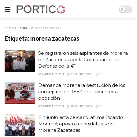
Inicio
Tema
morena zacatecas
Etiqueta:
morena zacatecas
Se registraron seis aspirantes de Morena
en Zacatecas por la Coordinación en
Defensa de la 4T
POR
REDACCIÓN
27 JUNIO, 2026
0
Demanda Morena la destitución de los
consejeros del IEEZ por favorecer a
oposición
POR
REDACCIÓN
18 JUNIO, 2024
0
El triunfo está cercano, afirma Ricardo
Monreal; apoya a candidaturas de
Morena Zacatecas