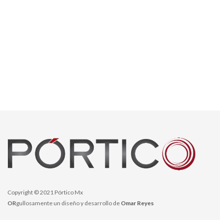
Copyright © 2021 Pórtico Mx
OR
gullosamente un diseño y desarrollo de
Omar Reyes