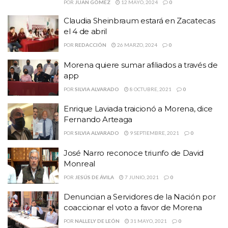
POR
JUAN GÓMEZ
12 MAYO, 2024
0
Claudia Sheinbraum estará en Zacatecas
el 4 de abril
POR
REDACCIÓN
26 MARZO, 2024
0
Morena quiere sumar afiliados a través de
app
POR
SILVIA ALVARADO
8 OCTUBRE, 2021
0
Enrique Laviada traicionó a Morena, dice
Fernando Arteaga
POR
SILVIA ALVARADO
9 SEPTIEMBRE, 2021
0
José Narro reconoce triunfo de David
Monreal
POR
JESÚS DE ÁVILA
7 JUNIO, 2021
0
Denuncian a Servidores de la Nación por
coaccionar el voto a favor de Morena
POR
NALLELY DE LEÓN
31 MAYO, 2021
0