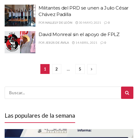
Militantes del PRD se unen a Julio César
Chávez Padilla
POR
NALLELY DE LEÓN
30 MAYO, 2021
0
David Monreal sin el apoyo de FPLZ
POR
JESÚS DE ÁVILA
14 ABRIL, 2021
0
1
2
…
5
Las populares de la semana