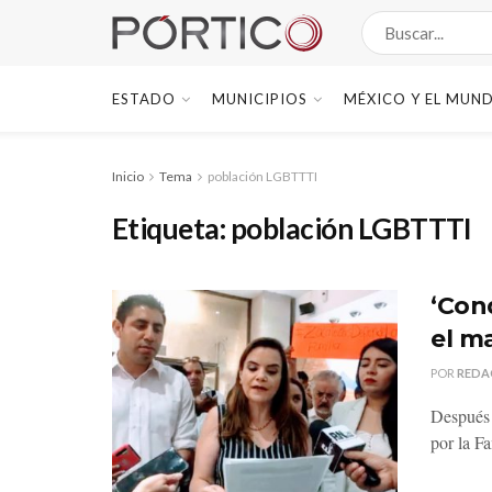
ESTADO
MUNICIPIOS
MÉXICO Y EL MUN
Inicio
Tema
población LGBTTTI
Etiqueta:
población LGBTTTI
‘Con
el m
POR
REDA
Después 
por la Fa