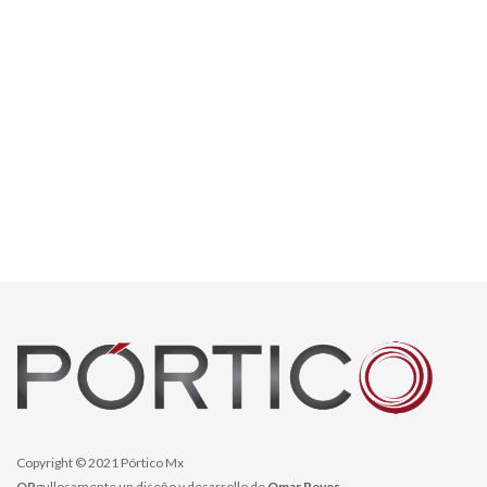
Copyright © 2021 Pórtico Mx
OR
gullosamente un diseño y desarrollo de
Omar Reyes