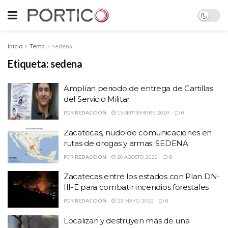
Inicio
Tema
sedena
Etiqueta:
sedena
Amplían periodo de entrega de Cartillas
del Servicio Militar
POR
REDACCIÓN
15 SEPTIEMBRE, 2020
0
Zacatecas, nudo de comunicaciones en
rutas de drogas y armas: SEDENA
POR
REDACCIÓN
20 AGOSTO, 2020
0
Zacatecas entre los estados con Plan DN-
III-E para combatir incendios forestales
POR
REDACCIÓN
23 MAYO, 2020
0
Localizan y destruyen más de una