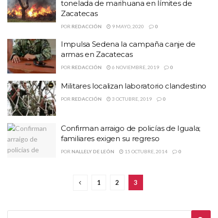
tonelada de marihuana en límites de
Zacatecas
POR
REDACCIÓN
9 MAYO, 2020
0
Impulsa Sedena la campaña canje de
armas en Zacatecas
POR
REDACCIÓN
6 NOVIEMBRE, 2019
0
Militares localizan laboratorio clandestino
POR
REDACCIÓN
3 OCTUBRE, 2019
0
Confirman arraigo de policías de Iguala;
familiares exigen su regreso
POR
NALLELY DE LEÓN
15 OCTUBRE, 2014
0
1
2
3