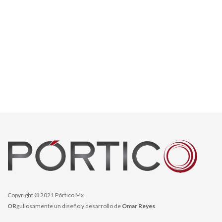
Copyright © 2021 Pórtico Mx
OR
gullosamente un diseño y desarrollo de
Omar Reyes