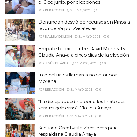
el 6 de junio, por elecciones
POR
REDACCIÓN
2 JUNIO, 2021
0
Denuncian desvió de recursos en Pinos a
favor de Va por Zacatecas
POR
NALLELY DE LEÓN
31 MAYO, 2021
0
Empate técnico entre David Monreal y
Claudia Anaya a cinco días de la elección
POR
JESÚS DE ÁVILA
31 MAYO, 2021
0
Intelectuales llaman a no votar por
Morena
POR
REDACCIÓN
31 MAYO, 2021
0
“La discapacidad no pone los límites, así
será mi gobierno”: Claudia Anaya
POR
REDACCIÓN
31 MAYO, 2021
0
Santiago Creel visita Zacatecas para
respaldar a Claudia Anaya