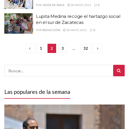
POR
JESÚS DE ÁVILA
28 MAYO, 2021
0
Lupita Medina recoge el hartazgo social
en el sur de Zacatecas
POR
REDACCIÓN
28 MAYO, 2021
0
1
2
3
…
32
Las populares de la semana