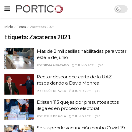
Inicio
Tema
Zacatecas 2021
Etiqueta:
Zacatecas 2021
Más de 2 mil casillas habilitadas para votar
este 6 de junio
POR
SILVIA ALVARADO
2 JUNIO, 2021
0
Rector desconoce carta de la UAZ
respaldando a David Monreal
POR
JESÚS DE ÁVILA
3 JUNIO, 2021
0
Existen 115 quejas por presuntos actos
ilegales en proceso electoral
POR
JESÚS DE ÁVILA
2 JUNIO, 2021
0
Se suspende vacunación contra Covid-19