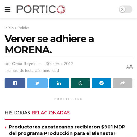
Inicio
Política
Verver se adhiere a
MORENA.
por
Omar Reyes
30 enero, 2012
A
A
Tiempo de lectura:2 mins read
PUBLICIDAD
HISTORIAS
RELACIONADAS
Productores zacatecanos recibieron $901 MDP
del programa Producción para el Bienestar