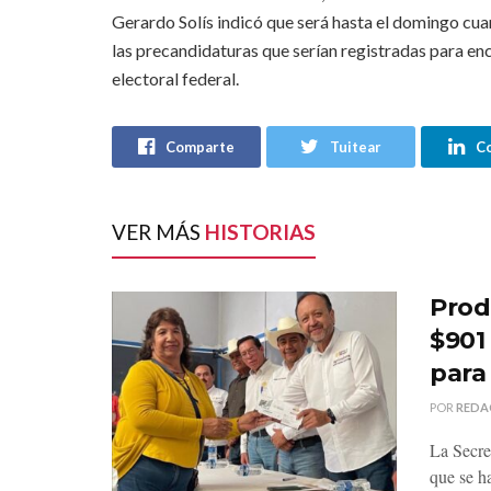
Gerardo Solís indicó que será hasta el domingo cua
las precandidaturas que serían registradas para enc
electoral federal.
Comparte
Tuitear
C
VER MÁS
HISTORIAS
Prod
$901
para
POR
REDA
La Secre
que se h