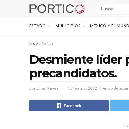
ESTADO
MUNICIPIOS
MÉXICO Y EL MUN
Inicio
Política
Desmiente líder p
precandidatos.
por
Omar Reyes
18 febrero, 2012
Tiempo de lectur
Facebook
PU