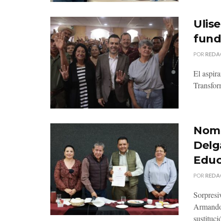
Ulise
fund
POR
REDA
El aspir
Transform
Nomb
Delg
Educ
POR
REDA
Sorpresi
Armando 
sustituci