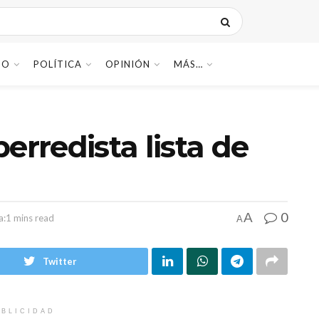
DO
POLÍTICA
OPINIÓN
MÁS…
erredista lista de
0
A
a:1 mins read
A
Twitter
BLICIDAD