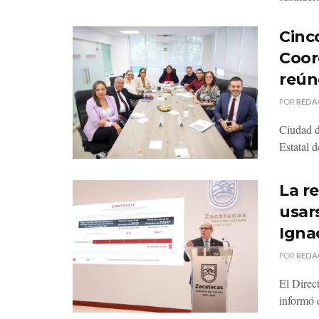
Cinco
Coor
reún
POR
REDA
Ciudad d
Estatal 
La r
usar
Igna
POR
REDA
El Direc
informó q