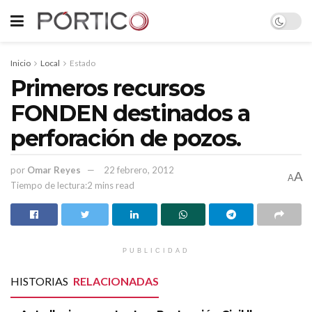
Inicio
Local
Estado
Primeros recursos
FONDEN destinados a
perforación de pozos.
por
Omar Reyes
22 febrero, 2012
A
A
Tiempo de lectura:2 mins read
PUBLICIDAD
HISTORIAS
RELACIONADAS