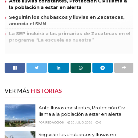
Ante lluvias constantes, Protección Civil llama a
la población a estar en alerta
Seguirán los chubascos y lluvias en Zacatecas,
anuncia el SMN
La SEP incluirá a las primarias de Zacatecas en el
programa “La escuela es nuestra”
El gobierno federal aprobó la ejecución de 35 obras para mitigar
los efectos de la sequia en el estado de Zacatecas con recursos del
Fondo Nacional de Desastres Naturales, mediante una inversión
de 59 millones 359 pesos, las primeras obras a ejecutar serán la
perforación de 10 pozos.
VER MÁS
HISTORIAS
Así lo dio a conocer Ricardo Enrique Moran Faz, delegado de la
Ante lluvias constantes, Protección Civil
Comisión Nacional del Agua en Zacatecas, quien inauguró hoy
llama a la población a estar en alerta
los trabajos de perforación del primer pozo del Sistema Pimienta,
POR
REDACCIÓN
20 JULIO, 2026
0
localizado en el acuífero de Calera.
Seguirán los chubascos y lluvias en