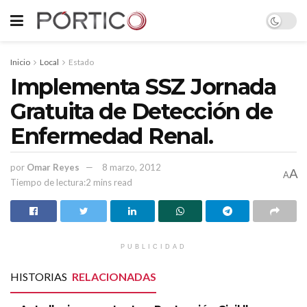
Inicio
Local
Estado
Implementa SSZ Jornada
Gratuita de Detección de
Enfermedad Renal.
por
Omar Reyes
8 marzo, 2012
A
A
Tiempo de lectura:2 mins read
PUBLICIDAD
HISTORIAS
RELACIONADAS