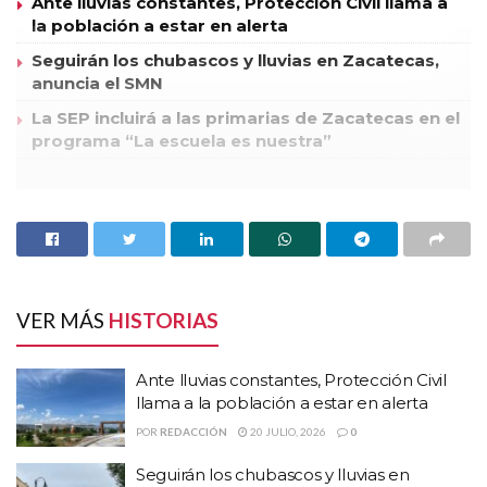
Ante lluvias constantes, Protección Civil llama a
la población a estar en alerta
Seguirán los chubascos y lluvias en Zacatecas,
anuncia el SMN
La SEP incluirá a las primarias de Zacatecas en el
programa “La escuela es nuestra”
En ocasión del Día Mundial del Riñón a celebrar el jueves 8 de
Marzo, los Servicios de Salud del estado de Zacatecas coordinará
la implementación de una jornada de detección gratuita de
enfermedades renales en los Hospitales Generales de Fresnillo,
Jerez, Loreto y Zacatecas, así como en el Hospital de la Mujer
VER MÁS
HISTORIAS
Zacatecana.
Ante lluvias constantes, Protección Civil
Así lo informó Raúl Estrada Day, Director General de los
llama a la población a estar en alerta
Servicios de Salud de Zacatecas quien precisó que la jornada se
POR
REDACCIÓN
20 JULIO, 2026
0
llevará a cabo el 8 de marzo, a partir de las 9:00 y hasta las 14:00
Seguirán los chubascos y lluvias en
horas.