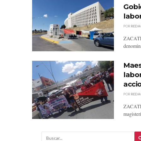
Gobi
labo
POR
REDA
ZACATECA
denomina
Maes
labo
acci
POR
REDA
ZACATECA
magister