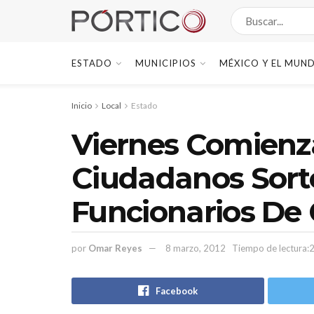
ESTADO
MUNICIPIOS
MÉXICO Y EL MUN
Inicio
Local
Estado
Viernes Comienz
Ciudadanos Sor
Funcionarios De C
por
Omar Reyes
8 marzo, 2012
Tiempo de lectura:2
Facebook