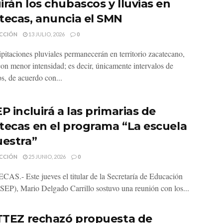
irán los chubascos y lluvias en
tecas, anuncia el SMN
CCIÓN
13 JULIO, 2026
0
ipitaciones pluviales permanecerán en territorio zacatecano,
on menor intensidad; es decir, únicamente intervalos de
s, de acuerdo con...
P incluirá a las primarias de
tecas en el programa “La escuela
uestra”
CCIÓN
25 JUNIO, 2026
0
S.- Este jueves el titular de la Secretaría de Educación
(SEP), Mario Delgado Carrillo sostuvo una reunión con los...
ITTEZ rechazó propuesta de