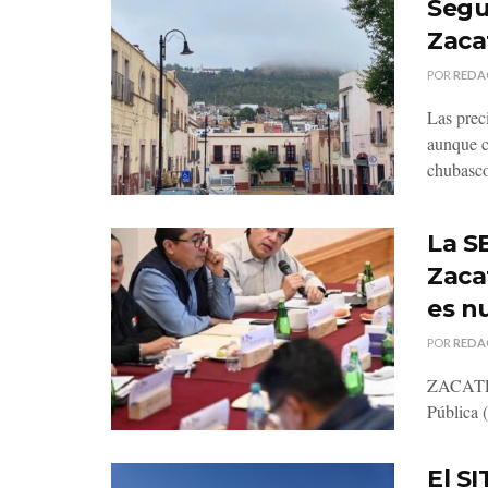
Segu
Zaca
POR
REDA
Las prec
aunque c
chubasco
La SE
Zaca
es n
POR
REDA
ZACATECA
Pública 
El S