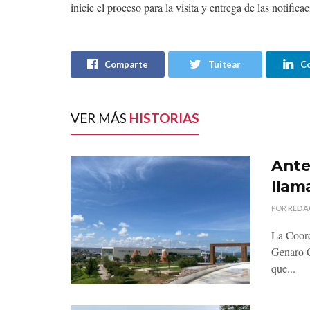
inicie el proceso para la visita y entrega de las notific
Comparte
Tuitear
C
VER MÁS
HISTORIAS
Ante 
llama
POR
REDA
La Coord
Genaro C
que...