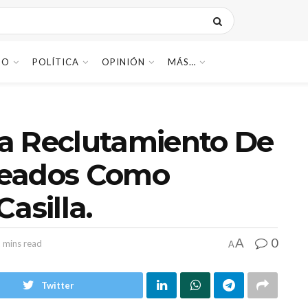
DO
POLÍTICA
OPINIÓN
MÁS…
a Reclutamiento De
teados Como
asilla.
0
A
 mins read
A
Twitter