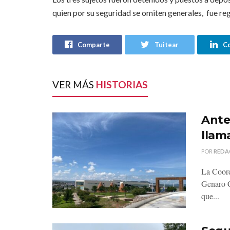
quien por su seguridad se omiten generales, fue reg
Comparte
Tuitear
C
VER MÁS
HISTORIAS
Ante 
llama
POR
REDA
La Coord
Genaro C
que...