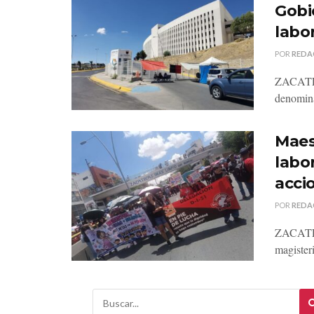
Gobi
labo
POR
REDA
ZACATECA
denomina
Maes
labo
acci
POR
REDA
ZACATECA
magister