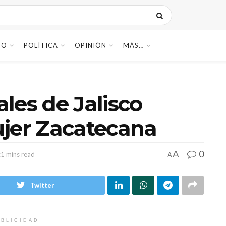
DO
POLÍTICA
OPINIÓN
MÁS…
ales de Jalisco
ujer Zacatecana
0
A
:1 mins read
A
Twitter
BLICIDAD