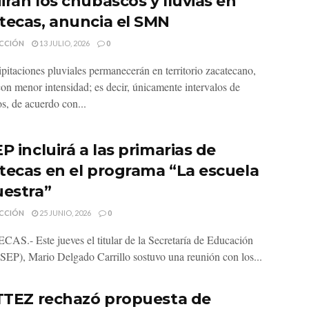
irán los chubascos y lluvias en
tecas, anuncia el SMN
CCIÓN
13 JULIO, 2026
0
ipitaciones pluviales permanecerán en territorio zacatecano,
on menor intensidad; es decir, únicamente intervalos de
s, de acuerdo con...
P incluirá a las primarias de
tecas en el programa “La escuela
uestra”
CCIÓN
25 JUNIO, 2026
0
S.- Este jueves el titular de la Secretaría de Educación
(SEP), Mario Delgado Carrillo sostuvo una reunión con los...
ITTEZ rechazó propuesta de