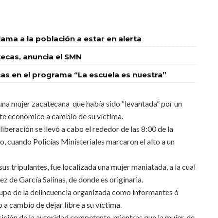
llama a la población a estar en alerta
tecas, anuncia el SMN
ecas en el programa “La escuela es nuestra”
a una mujer zacatecana que había sido “levantada” por un
cate económico a cambio de su víctima.
liberación se llevó a cabo el rededor de las 8:00 de la
, cuando Policías Ministeriales marcaron el alto a un
sus tripulantes, fue localizada una mujer maniatada, a la cual
ez de García Salinas, de donde es originaria.
rupo de la delincuencia organizada como informantes ó
a cambio de dejar libre a su víctima.
ición de la autoridad competente, mientras que la mujer, de