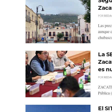
Segu
Zaca
POR
REDA
Las prec
aunque c
chubasco
La SE
Zaca
es n
POR
REDA
ZACATECA
Pública 
El S