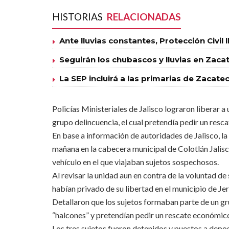
HISTORIAS
RELACIONADAS
Ante lluvias constantes, Protección Civil 
Seguirán los chubascos y lluvias en Zaca
La SEP incluirá a las primarias de Zacat
Policías Ministeriales de Jalisco lograron liberar 
grupo delincuencia, el cual pretendía pedir un res
En base a información de autoridades de Jalisco, la 
mañana en la cabecera municipal de Colotlán Jalisco
vehículo en el que viajaban sujetos sospechosos.
Al revisar la unidad aun en contra de la voluntad de 
habían privado de su libertad en el municipio de Jer
Detallaron que los sujetos formaban parte de un g
“halcones” y pretendían pedir un rescate económico 
Los tres sujetos fueron detenidos y puestos a depos