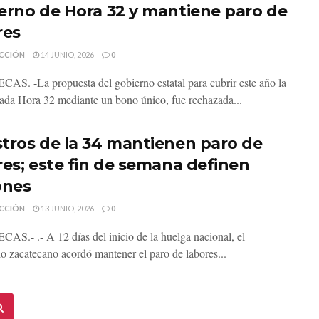
erno de Hora 32 y mantiene paro de
res
CCIÓN
14 JUNIO, 2026
0
S. -La propuesta del gobierno estatal para cubrir este año la
da Hora 32 mediante un bono único, fue rechazada...
tros de la 34 mantienen paro de
res; este fin de semana definen
ones
CCIÓN
13 JUNIO, 2026
0
S.- .- A 12 días del inicio de la huelga nacional, el
io zacatecano acordó mantener el paro de labores...