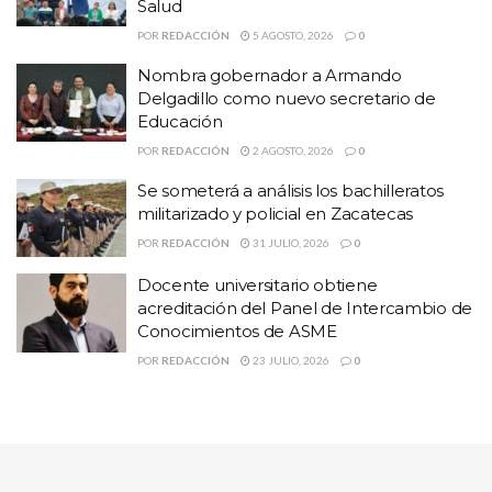
Salud
Así mismo informaron se acordó que el director y algunos
POR
REDACCIÓN
5 AGOSTO, 2026
0
funcionarios de los que también pedían que se fueran,
Nombra gobernador a Armando
continuarán en el CEBAARE hasta que se esclarezcan las
Delgadillo como nuevo secretario de
acusaciones y concluya una investigación.
Educación
POR
REDACCIÓN
2 AGOSTO, 2026
0
Se someterá a análisis los bachilleratos
militarizado y policial en Zacatecas
POR
REDACCIÓN
31 JULIO, 2026
0
Docente universitario obtiene
acreditación del Panel de Intercambio de
Conocimientos de ASME
POR
REDACCIÓN
23 JULIO, 2026
0