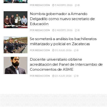
El día de hoy a las 5:00 de la tarde, también se registrará a la
POR
REDACCIÓN
5 AGOSTO, 2026
0
contienda por la rectoría Alfredo Salazar de Santiago, quien al
Nombra gobernador a Armando
igual que Silva Chairez, deberá abstenerse de declaraciones e
Delgadillo como nuevo secretario de
informar sobre su proyecto universitario.
Educación
Tanto Armando Silva Cháirez como Alfredo Salazar,
POR
REDACCIÓN
2 AGOSTO, 2026
0
solicitaron licencia respectivamente a la Secretaría General
Se someterá a análisis los bachilleratos
de la Universidad Autónoma de Zacatecas como a la
militarizado y policial en Zacatecas
coordinación de Ciencias de la Salud.
POR
REDACCIÓN
31 JULIO, 2026
0
Docente universitario obtiene
acreditación del Panel de Intercambio de
Conocimientos de ASME
POR
REDACCIÓN
23 JULIO, 2026
0