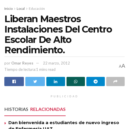
Inicio
Local
Educación
Liberan Maestros
Instalaciones Del Centro
Escolar De Alto
Rendimiento.
por
Omar Reyes
22 marzo, 2012
A
A
Tiempo de lectura:1 mins read
PUBLICIDAD
HISTORIAS
RELACIONADAS
Dan bienvenida a estudiantes de nuevo ingreso
de Enfermería UAZ