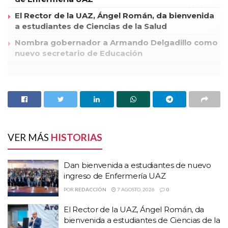
El Rector de la UAZ, Ángel Román, da bienvenida
a estudiantes de Ciencias de la Salud
Nombra gobernador a Armando Delgadillo como
nuevo secretario de Educación
Liberan docentes instalaciones del centro de educación
básica para alumnos de alto rendimiento escolar (cebaare).
El conflicto y toma de las instalaciones del CEBAARE,
obedeció a que los docentes solicitaban la destitución del
director, Enrique Lozano Cornejo.
VER MÁS
HISTORIAS
Este miércoles luego de que docentes llegaron a un acuerdo
con autoridades de la Secretaria de Educación y Cultura
Dan bienvenida a estudiantes de nuevo
(SEC), las instalaciones fueron liberadas con el cometido de
ingreso de Enfermería UAZ
que se investigaran irregularidades.
POR
REDACCIÓN
7 AGOSTO, 2026
0
Docentes y autoridades de la SEC, sostuvieron una mesa de
El Rector de la UAZ, Ángel Román, da
diálogo, en donde acordaron el respeto mutuo de los
bienvenida a estudiantes de Ciencias de la
derechos laborales.