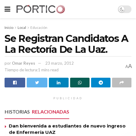
Inicio
Local
Educación
Se Registran Candidatos A
La Rectoría De La Uaz.
por
Omar Reyes
23 marzo, 2012
A
A
Tiempo de lectura:1 mins read
PUBLICIDAD
HISTORIAS
RELACIONADAS
Dan bienvenida a estudiantes de nuevo ingreso
de Enfermería UAZ