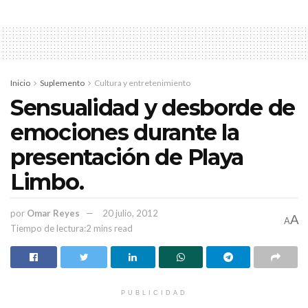
elementos preventivos de diversos municipios, por delitos
como asociación delictuosa, privación ilegal de la libertad y
abuso de autoridad.
Inicio
Suplemento
Cultura y entretenimiento
Sensualidad y desborde de
emociones durante la
presentación de Playa
Limbo.
por
Omar Reyes
20 julio, 2012
A
A
Tiempo de lectura:2 mins read
PUBLICIDAD