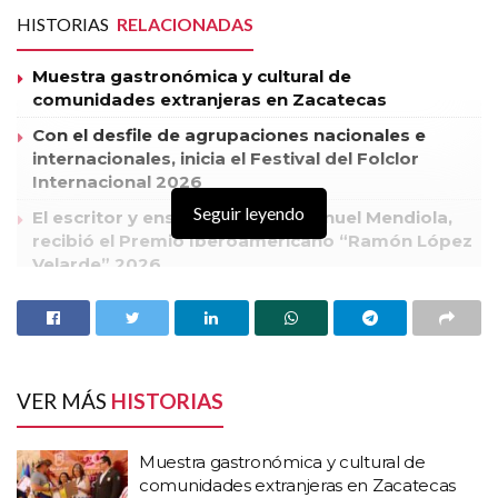
HISTORIAS
RELACIONADAS
Muestra gastronómica y cultural de
comunidades extranjeras en Zacatecas
Con el desfile de agrupaciones nacionales e
internacionales, inicia el Festival del Folclor
Internacional 2026
Seguir leyendo
El escritor y ensayista, Víctor Manuel Mendiola,
recibió el Premio Iberoamericano “Ramón López
Velarde” 2026
El grupo musical jalisciense Playa Limbo abarrotó la Plaza de
Armas y la llenó de sensualidad y emociones en un concierto
que prendió a los jóvenes zacatecanos, quienes corearon cada
VER MÁS
HISTORIAS
uno de los éxitos musicales de esta banda de Pop, en el marco
del 26 Festival Cultural.
Muestra gastronómica y cultural de
Pertenecientes a una oleada musical propositiva y trascendente, y
comunidades extranjeras en Zacatecas