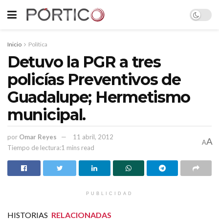
Inicio
Política
Detuvo la PGR a tres
policías Preventivos de
Guadalupe; Hermetismo
municipal.
por
Omar Reyes
11 abril, 2012
A
A
Tiempo de lectura:1 mins read
PUBLICIDAD
HISTORIAS
RELACIONADAS