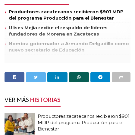
Productores zacatecanos recibieron $901 MDP
del programa Producción para el Bienestar
Ulises Mejía recibe el respaldo de líderes
fundadores de Morena en Zacatecas
Nombra gobernador a Armando Delgadillo como
nuevo secretario de Educación
El procurador de Justicia Arturo Nahle García confirmó la
detención de tres policías municipales guadalupenses por
parte de elementos de la Policía Federal, por presuntos nexos
con la delincuencia organizada.
Mientras tanto en la presidencia municipal de Guadalupe el
VER MÁS
HISTORIAS
alcalde de extracción perredista, Rafael Flores Mendoza, ha
guardado un férreo hermetismo sobre el tema, y solo se ha
Productores zacatecanos recibieron $901
concretado a derivar su respuesta en el sentido de que es un
MDP del programa Producción para el
tema que está en manos de la Procuraduría General de la
Bienestar