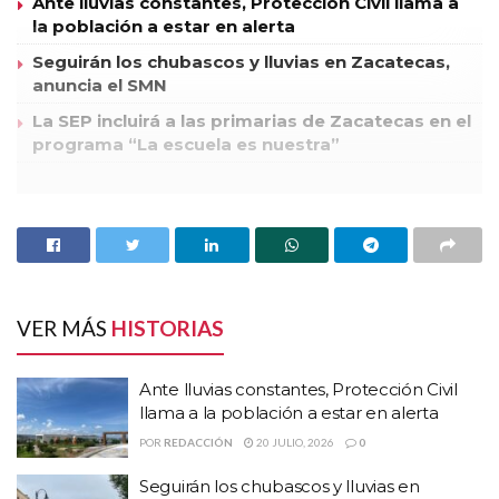
Ante lluvias constantes, Protección Civil llama a
la población a estar en alerta
Seguirán los chubascos y lluvias en Zacatecas,
anuncia el SMN
La SEP incluirá a las primarias de Zacatecas en el
programa “La escuela es nuestra”
Elementos de la Policía Federal y personal del Ejército
Mexicano, protagonizaron un importante operativo de
revisión a casas de cambio mismo que se desarrollo en el
primer cuadro de la capital zacatecana.
Elementos militares catearon esta tarde la casa de cambio
VER MÁS
HISTORIAS
Prodira, asi como la empresa Trasterva ubicada en la zona
conurbada de Zacatecas-Guadaljupe y otra llamada
Ante lluvias constantes, Protección Civil
Centenario que está instalada en la calle Arroyo de la Plata en
llama a la población a estar en alerta
el primer cuadro de la ciudad.
POR
REDACCIÓN
20 JULIO, 2026
0
Para el fin anterior las principales calles del centro histórico
Seguirán los chubascos y lluvias en
fueron cerradas por decenas de Militares y Policías Federales