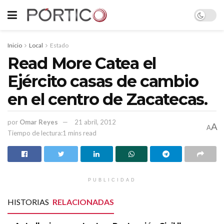
Inicio
Local
Estado
Read More Catea el
Ejército casas de cambio
en el centro de Zacatecas.
por
Omar Reyes
21 abril, 2012
A
A
Tiempo de lectura:1 mins read
PUBLICIDAD
HISTORIAS
RELACIONADAS