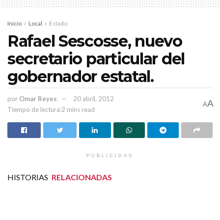
Inicio
Local
Estado
Rafael Sescosse, nuevo
secretario particular del
gobernador estatal.
por
Omar Reyes
20 abril, 2012
A
A
Tiempo de lectura:2 mins read
PUBLICIDAD
HISTORIAS
RELACIONADAS
Ante lluvias constantes, Protección Civil llama a
la población a estar en alerta