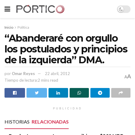
Inicio
Política
“Abanderaré con orgullo
los postulados y principios
de la izquierda” DMA.
por
Omar Reyes
22 abril, 2012
A
A
Tiempo de lectura:2 mins read
PUBLICIDAD
HISTORIAS
RELACIONADAS