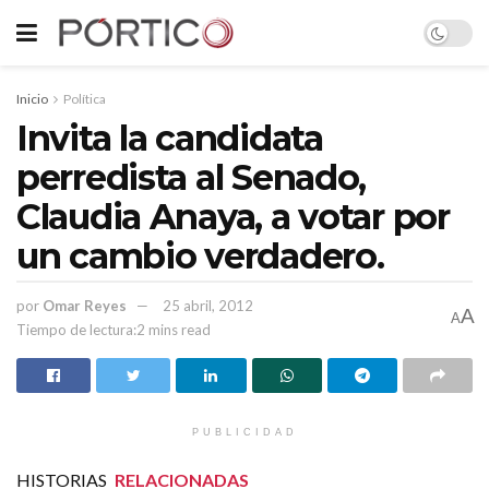
Inicio
Política
Invita la candidata
perredista al Senado,
Claudia Anaya, a votar por
un cambio verdadero.
por
Omar Reyes
25 abril, 2012
A
A
Tiempo de lectura:2 mins read
PUBLICIDAD
HISTORIAS
RELACIONADAS