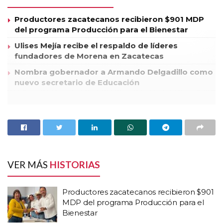
Productores zacatecanos recibieron $901 MDP
del programa Producción para el Bienestar
Ulises Mejía recibe el respaldo de líderes
fundadores de Morena en Zacatecas
Nombra gobernador a Armando Delgadillo como
nuevo secretario de Educación
En gira proselitista por los municipios de Apozol, El Plateado
de Joaquín Amaro, Tabasco y Huanusco, las candidatas del
Partido de la Revolución Democrática (PRD) al Senado de la
República y al Distrito II, Claudia Anaya y Laura Ruiz
respectivamente, hicieron un llamado a las y los ciudadanos a
VER MÁS
HISTORIAS
votar por un cambio verdadero para el estado y para el país.
Productores zacatecanos recibieron $901
Anaya Mota, indicó que este primero de Julio será
MDP del programa Producción para el
fundamental para ver cristalizados los sueños de las y los
Bienestar