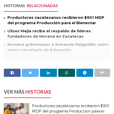
HISTORIAS
RELACIONADAS
Productores zacatecanos recibieron $901 MDP
del programa Producción para el Bienestar
Ulises Mejía recibe el respaldo de líderes
fundadores de Morena en Zacatecas
Nombra gobernador a Armando Delgadillo como
nuevo secretario de Educación
Luego de presentar un dictamen que se trabajó en la comisión
jurisdiccional sobre de las reservas a la Ley de
Responsabilidades de los Servidores Públicos del Estado y
Municipios, trastabilló la votación en lo particular al no haber
consenso para aprobar el documento por parte de los
VER MÁS
HISTORIAS
diputados de Primero Zacatecas.
Productores zacatecanos recibieron $901
La diputada Geovana Bañuelos de la Torre (PT), consideró un
MDP del programa Producción para el