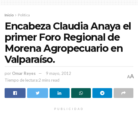
ganar el próximo proceso electoral”, dijo.
Inicio
Política
Encabeza Claudia Anaya el
primer Foro Regional de
Morena Agropecuario en
Valparaíso.
por
Omar Reyes
9 mayo, 2012
A
A
Tiempo de lectura:2 mins read
PUBLICIDAD
HISTORIAS
RELACIONADAS
Vuelcan camioneta de la senadora Geovanna