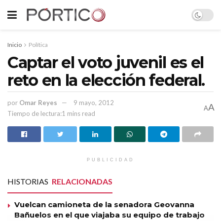
Inicio
Política
Captar el voto juvenil es el
reto en la elección federal.
por
Omar Reyes
9 mayo, 2012
A
A
Tiempo de lectura:1 mins read
PUBLICIDAD
HISTORIAS
RELACIONADAS
Vuelcan camioneta de la senadora Geovanna
Bañuelos en el que viajaba su equipo de trabajo