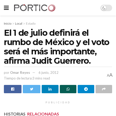
Inicio
Local
Estado
El 1 de julio definirá el
rumbo de México y el voto
será el más importante,
afirma Judit Guerrero.
por
Omar Reyes
6 junio, 2012
A
A
Tiempo de lectura:3 mins read
PUBLICIDAD
HISTORIAS
RELACIONADAS