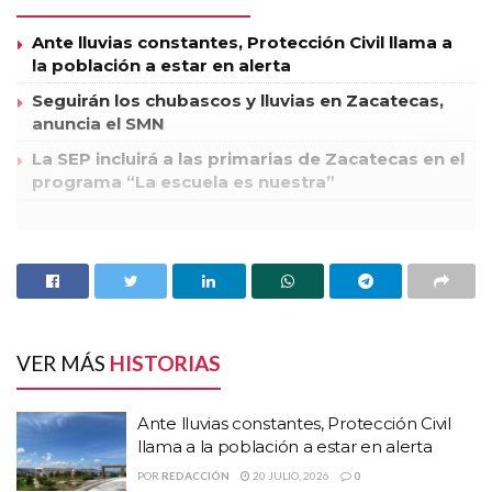
Ante lluvias constantes, Protección Civil llama a
la población a estar en alerta
Seguirán los chubascos y lluvias en Zacatecas,
anuncia el SMN
La SEP incluirá a las primarias de Zacatecas en el
programa “La escuela es nuestra”
Al reunirse con los habitantes de las colonias Frente Popular,
Lázaro Cárdenas y Luis Donaldo Colosio de la capital del
estado, la candidata a diputada federal por el tercer distrito,
Judit Guerrero López, señaló que el del próximo 1 de julio,
será el voto más importante en varias décadas, pues definirá
VER MÁS
HISTORIAS
el rumbo que tomará México en los próximos años.
Ante lluvias constantes, Protección Civil
La aspirante de la coalición Compromiso por México, dijo a los
llama a la población a estar en alerta
vecinos de esas colonias que las demandas, unidas a la solicitud de
POR
REDACCIÓN
20 JULIO, 2026
0
generación de empleo, serán atendidas, pues como parte del