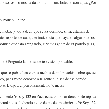
a nosotros, no nos ha dado ni un, ni un, botecito con agua, ¿Por
ló Pórtico Online
metas, y voy a decir que se les deslinde, si, si, estamos de
er reporte, de cualquier incidencia que haya en alguno de los
olítico que esta arengando, si vemos gente de su partido (PT),
to? Pregunto la prensa de televisión por cable.
o que se publicó en ciertos medios de información, sobre que se
co, pues yo no conozco a la gente que sea de ese partido
 se le dijo a él personalmente no te metas.”
ovimiento Yo soy 132 en Zacatecas, como un derecho de réplica
licará notas aludiendo a que detrás del movimiento Yo Soy 132
ardo Monreal Ávila, así como del candidato a senador por el