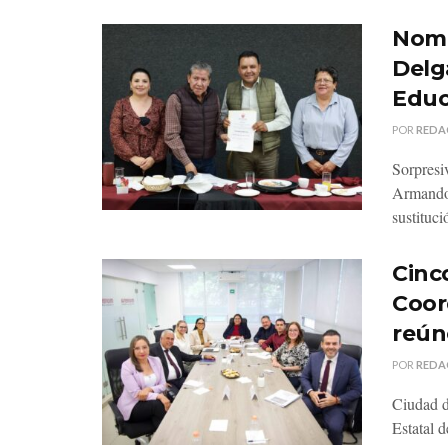
Nomb
Delg
Educ
POR
REDA
Sorpresi
Armando 
sustituci
Cinco
Coor
reún
POR
REDA
Ciudad d
Estatal 