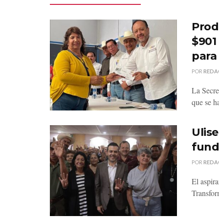
Prod
$901
para
POR
REDA
La Secre
que se h
Ulise
fund
POR
REDA
El aspir
Transform