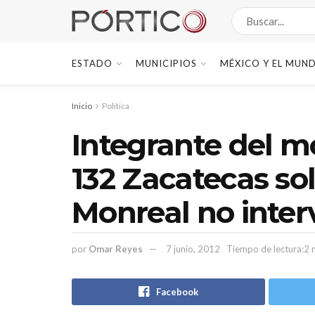
ESTADO
MUNICIPIOS
MÉXICO Y EL MUN
Inicio
Política
Integrante del m
132 Zacatecas sol
Monreal no inter
por
Omar Reyes
7 junio, 2012
Tiempo de lectura:2 
Facebook