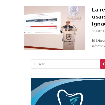
La r
usar
Igna
POR
REDA
El Direc
informó q