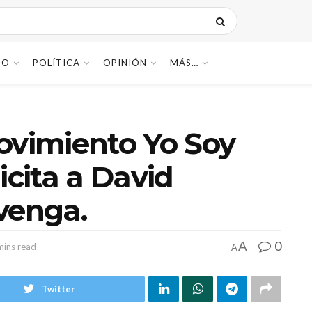
DO
POLÍTICA
OPINIÓN
MÁS…
ovimiento Yo Soy
icita a David
venga.
0
A
mins read
A
Twitter