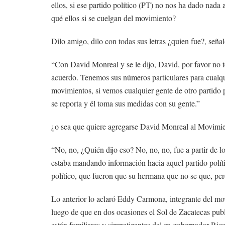
ellos, si ese partido político (PT) no nos ha dado nada 
qué ellos si se cuelgan del movimiento?
Dilo amigo, dilo con todas sus letras ¿quien fue?, seña
“Con David Monreal y se le dijo, David, por favor no te 
acuerdo. Tenemos sus números particulares para cualqui
movimientos, si vemos cualquier gente de otro partido p
se reporta y él toma sus medidas con su gente.”
¿o sea que quiere agregarse David Monreal al Movimien
“No, no, ¿Quién dijo eso? No, no, no, fue a partir de l
estaba mandando información hacia aquel partido políti
político, que fueron que su hermana que no se que, pero
Lo anterior lo aclaró Eddy Carmona, integrante del m
luego de que en dos ocasiones el Sol de Zacatecas pub
están familiares y simpatizantes del ex gobernador Ric