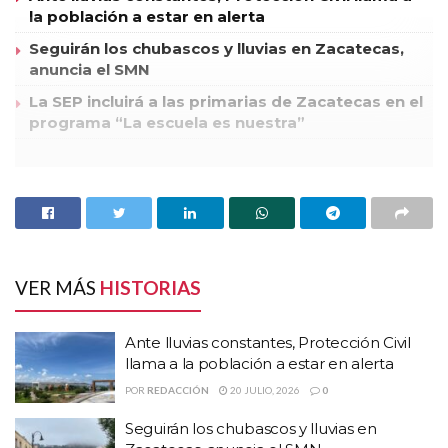
la población a estar en alerta
Seguirán los chubascos y lluvias en Zacatecas,
anuncia el SMN
La SEP incluirá a las primarias de Zacatecas en el
programa “La escuela es nuestra”
Lo anterior, luego de que una serie de políticos de oposición
denunciaran públicamente que Guillermo Huizar Carranza
debe renunciar a su cargo para que el proceso de denuncia en
su contra pueda llevarse con la mayor transparencia.
VER MÁS
HISTORIAS
Hace unos días la denuncia fue presentada ante la Fepade por
Olivia de Lira, ex trabajadora de esa dependencia, por supuestos
Ante lluvias constantes, Protección Civil
actos proselitistas a favor del PRI, con base en una serie de audios
llama a la población a estar en alerta
grabados en una reunión que Guillermo Huizar sostuvo con
POR
REDACCIÓN
20 JULIO, 2026
0
trabajadores de la Contraloría.
Seguirán los chubascos y lluvias en
El contralor interno rechazó tajantemente la veracidad de las