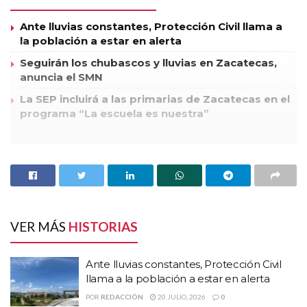
Ante lluvias constantes, Protección Civil llama a
la población a estar en alerta
Seguirán los chubascos y lluvias en Zacatecas,
anuncia el SMN
La SEP incluirá a las primarias de Zacatecas en el
programa “La escuela es nuestra”
Así lo informó Héctor Pastor Alvarado, director del Sistema
Estatal DIF, quien precisó que el gobierno estatal no perdió
dinero en la recisión del contrato y que tampoco demandará a
la empresa porque quieren resolver el asunto por la vía del
diálogo y quedar en buenos términos.
VER MÁS
HISTORIAS
De acuerdo con Pastor la empresa incumplió entre otras cosas, en
Ante lluvias constantes, Protección Civil
el horario establecido, así como en el número de claves de
llama a la población a estar en alerta
medicamentos que tenían que surtir, 105, en ocasiones no las
POR
REDACCIÓN
20 JULIO, 2026
0
tenían según se quejaron algunos usuarios.