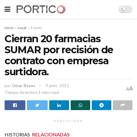
Inicio
Local
Estado
Cierran 20 farmacias
SUMAR por recisión de
contrato con empresa
surtidora.
por
Omar Reyes
9 junio, 2012
A
A
Tiempo de lectura:1 mins read
PUBLICIDAD
HISTORIAS
RELACIONADAS