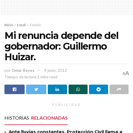
proceso de licitación.
Inicio
Local
Estado
Mi renuncia depende del
gobernador: Guillermo
Huizar.
por
Omar Reyes
9 junio, 2012
A
A
Tiempo de lectura:1 mins read
PUBLICIDAD
HISTORIAS
RELACIONADAS
Ante lluvias constantes, Protección Civil llama a