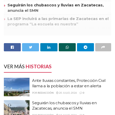
Seguirán los chubascos y lluvias en Zacatecas,
anuncia el SMN
La SEP incluirá a las primarias de Zacatecas en el
programa “La escuela es nuestra”
La noche de este jueves trascendió la información de que en la
comunidad de San José de
Lourdes, en el municipio de Fresnillo habían sido localizados
VER MÁS
HISTORIAS
dos cadáveres sin vida, cuyas
identidades aun eran desconocidas.
Ante lluvias constantes, Protección Civil
Las autoridades estatales conformaron el hecho y precisaron que
llama a la población a estar en alerta
se trataba solamente
POR
REDACCIÓN
20 JULIO, 2026
0
de un cuerpo sin vida, el cual correspondía a un hombre de
Seguirán los chubascos y lluvias en
procedencia Huichol que
Zacatecas, anuncia el SMN
aparentemente se desempeñaba en dicha comunidad como
POR
REDACCIÓN
13 JULIO, 2026
0