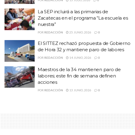
jornalero.
La SEP incluirá a las primarias de
El cuerpo fue ubicado en un domicilio en la calle Progreso, de la
Zacatecas en el programa “La escuela es
nuestra”
colonia la Esperanza, a un
costado del Puente la Mariana en la comunidad antes citada.
POR
REDACCIÓN
25 JUNIO, 2026
0
El SITTEZ rechazó propuesta de Gobierno
De acuerdo con los primeros datos presentaba heridas punzo
de Hora 32 y mantiene paro de labores
cortantes, por lo que la
POR
REDACCIÓN
14 JUNIO, 2026
0
principal línea de investigación, indicaron, apunta a que fue
Maestros de la 34 mantienen paro de
ultimado con un arma blanca,
labores; este fin de semana definen
aunque todavía se desconocen las causas.
acciones
POR
REDACCIÓN
13 JUNIO, 2026
0