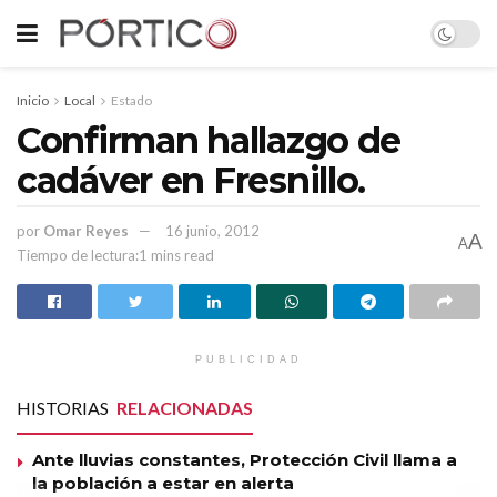
Inicio
Local
Estado
Confirman hallazgo de
cadáver en Fresnillo.
por
Omar Reyes
16 junio, 2012
A
A
Tiempo de lectura:1 mins read
PUBLICIDAD
HISTORIAS
RELACIONADAS
Ante lluvias constantes, Protección Civil llama a
la población a estar en alerta