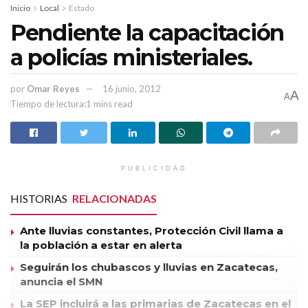
Inicio
Local
Estado
Pendiente la capacitación
a policías ministeriales.
por
Omar Reyes
16 junio, 2012
A
A
Tiempo de lectura:1 mins read
PUBLICIDAD
HISTORIAS
RELACIONADAS
Ante lluvias constantes, Protección Civil llama a
la población a estar en alerta
Seguirán los chubascos y lluvias en Zacatecas,
anuncia el SMN
La SEP incluirá a las primarias de Zacatecas en el