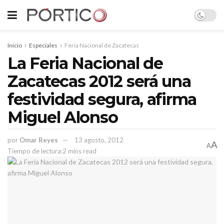
Inicio
Especiales
Feria Nacional de Zacatecas
La Feria Nacional de
Zacatecas 2012 será una
festividad segura, afirma
Miguel Alonso
por
Omar Reyes
13 agosto, 2012
A
A
Tiempo de lectura:2 mins read