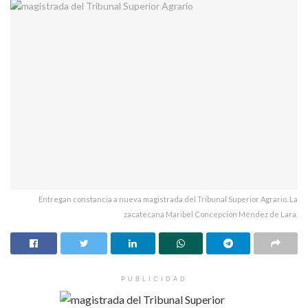
el Presidente Municipal de Zacatecas, Arnoldo Rodríguez Reyes;
el Coordinador General del Patronato de la FENAZA 2012,
Rodrigo Rodríguez Reyes; el Secretario de Turismo, Pedro
Inguanzo González; y la reina de la FENAZA 2011, Ingrid I.
Entregan constancia a nueva magistrada del Tribunal Superior Agrario. La
zacatecana Maribel Concepción Méndez de Lara.
PUBLICIDAD