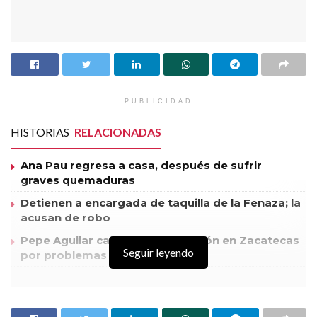
PUBLICIDAD
HISTORIAS
RELACIONADAS
Ana Pau regresa a casa, después de sufrir
graves quemaduras
Detienen a encargada de taquilla de la Fenaza; la
acusan de robo
Pepe Aguilar cancela presentación en Zacatecas
Seguir leyendo
por problemas de salud
Al arrancar formalmente las actividades de la Feria Nacional de
Zacatecas (FENAZA) 2012, con la develación de las fotografías