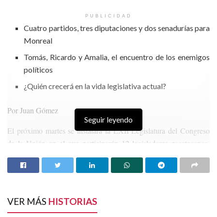
PUBLICIDAD
Cuatro partidos, tres diputaciones y dos senadurías para
Monreal
Tomás, Ricardo y Amalia, el encuentro de los enemigos
políticos
¿Quién crecerá en la vida legislativa actual?
Por Juan Gómez
Seguir leyendo
El próximo martes se instalará la LXII Legislatura del Congreso
de la Unión en el que participarán 12 legisladores zacatecanos,
quienes participarán en los trabajos legislativos de actualización de
leyes y aprobación del presupuesto de Egresos 2013.
HISTORIAS
RELACIONADAS
VER MÁS
HISTORIAS
MINERÍA SIN APOYO GUBERNAMENTAL