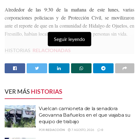
Alrededor de las 9:30 de la mañana de este lunes, varias
corporaciones policiacas y de Protección Civil, se movilizaron
ante el reporte de que en la comunidad de Hidalgo de Ojuelos, en
Fresnillo, habían localizado el cuerpo de tres personas sin vida.
Seguir leyendo
HISTORIAS
RELACIONADAS
Vuelcan camioneta de la senadora Geovanna
Bañuelos en el que viajaba su equipo de trabajo
Reciben 20 años de prisión por incendio a autos
afuera del Bar Condesa y Bar Burdo
VER MÁS
HISTORIAS
Incineran narcóticos y objetos usados en hechos
delictivos
Vuelcan camioneta de la senadora
Geovanna Bañuelos en el que viajaba su
Tanto elementos de la Policía Ministerial, Estatal y personal de
equipo de trabajo
Protección Civil del Estado y Fresnillo, comenzaron una
POR
REDACCIÓN
7 AGOSTO, 2026
0
búsqueda principalmente en un estanque de aguas negras que se