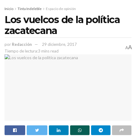
disposición de la Subprocuraduría de Fresnillo.
Inicio
Tinta Indeleble
Espacio de opinión
Los vuelcos de la política
zacatecana
por
Redacción
29 diciembre, 2017
A
A
Tiempo de lectura:3 mins read