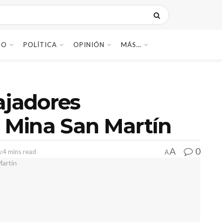
DO
POLÍTICA
OPINIÓN
MÁS…
ajadores
a Mina San Martín
0
A
:4 mins read
A