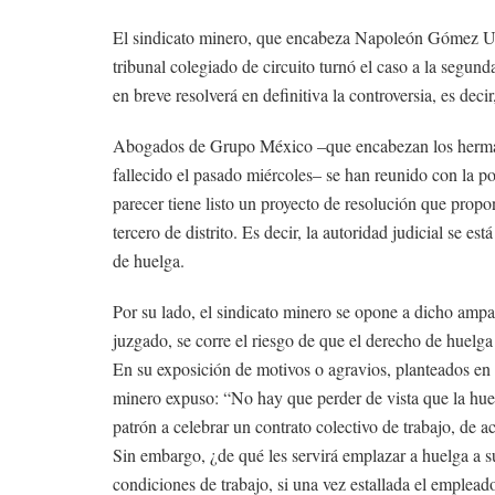
El sindicato minero, que encabeza Napoleón Gómez Urru
tribunal colegiado de circuito turnó el caso a la segun
en breve resolverá en definitiva la controversia, es deci
Abogados de Grupo México –que encabezan los herma
fallecido el pasado miércoles– se han reunido con la p
parecer tiene listo un proyecto de resolución que propo
tercero de distrito. Es decir, la autoridad judicial se 
de huelga.
Por su lado, el sindicato minero se opone a dicho ampar
juzgado, se corre el riesgo de que el derecho de huelga
En su exposición de motivos o agravios, planteados en e
minero expuso: “No hay que perder de vista que la huelg
patrón a celebrar un contrato colectivo de trabajo, de 
Sin embargo, ¿de qué les servirá emplazar a huelga a su
condiciones de trabajo, si una vez estallada el empleado