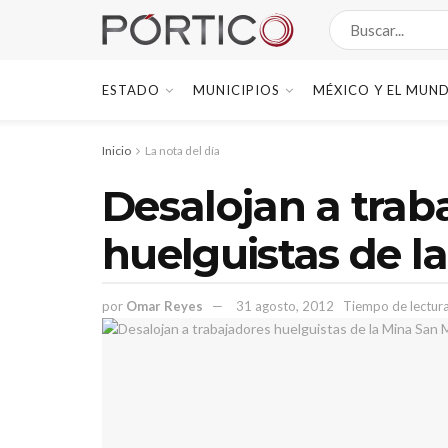
ESTADO
MUNICIPIOS
MÉXICO Y EL MUN
Inicio
La nota del día
Desalojan a trab
huelguistas de l
por
Omar Reyes
31 agosto, 2012
Tiempo de lectura