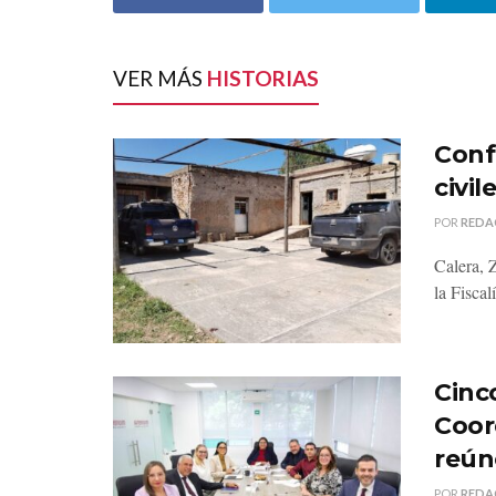
VER MÁS
HISTORIAS
Conf
civi
POR
REDA
Calera, 
la Fiscal
Cinco
Coor
reún
POR
REDA