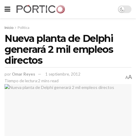
Inicio
Política
Nueva planta de Delphi
generará 2 mil empleos
directos
por
Omar Reyes
1 septiembre, 2012
A
A
Tiempo de lectura:2 mins read