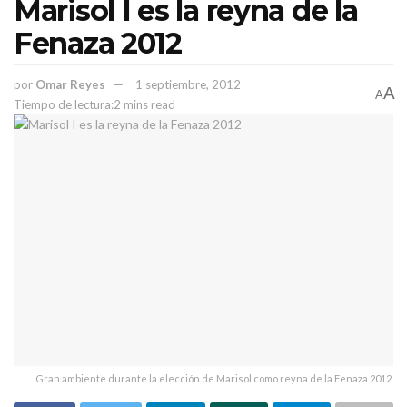
Marisol I es la reyna de la
Fenaza 2012
por
Omar Reyes
1 septiembre, 2012
A
A
Tiempo de lectura:2 mins read
La nueva planta de Delphi generará dos mil empleos directos.
DELPHI es una empresa proveedora de componentes y sistemas
automotrices y tiene presencia a nivel mundial.
HISTORIAS
RELACIONADAS
Productores zacatecanos recibieron $901 MDP
del programa Producción para el Bienestar
Ulises Mejía recibe el respaldo de líderes
Gran ambiente durante la elección de Marisol como reyna de la Fenaza 2012.
fundadores de Morena en Zacatecas