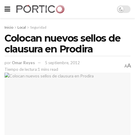
Inicio
Local
Seguridad
Colocan nuevos sellos de
clausura en Prodira
por
Omar Reyes
5 septiembre, 2012
A
A
Tiempo de lectura:1 mins read