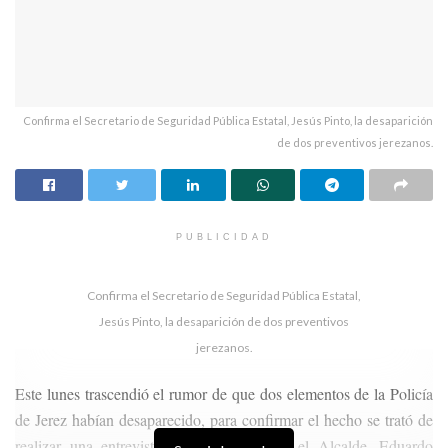
Confirma el Secretario de Seguridad Pública Estatal, Jesús Pinto, la desaparición
de dos preventivos jerezanos.
PUBLICIDAD
Confirma el Secretario de Seguridad Pública Estatal,
Jesús Pinto, la desaparición de dos preventivos
jerezanos.
Este lunes trascendió el rumor de que dos elementos de la Policía
de Jerez habían desaparecido, para confirmar el hecho se trató de
realizar una entrevista vía telefónica con el Alcalde, Eduardo