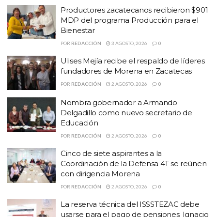
Alba Rodríguez responsable del equipo de Basquetbol profesional
Productores zacatecanos recibieron $901
Barreteros, además de contar con la representación gubernamental
MDP del programa Producción para el
Bienestar
a cargo de Adolfo Yáñez Organización de Educación Nacional de
ciencia y cultura UNESCO, Saucedo Ramírez destacó avances
POR
REDACCIÓN
3 AGOSTO, 2026
0
importantes en rubros como; deporte, educación, obra pública,
Ulises Mejía recibe el respaldo de líderes
asistencia social por mencionar algunos de los sectores que se han
fundadores de Morena en Zacatecas
visto beneficiados con el esquema de trabajo implementado por la
POR
REDACCIÓN
2 AGOSTO, 2026
0
actual administración.
Nombra gobernador a Armando
Delgadillo como nuevo secretario de
HISTORIAS
RELACIONADAS
Educación
POR
REDACCIÓN
2 AGOSTO, 2026
0
Productores zacatecanos recibieron $901 MDP
Cinco de siete aspirantes a la
del programa Producción para el Bienestar
Coordinación de la Defensa 4T se reúnen
Ulises Mejía recibe el respaldo de líderes
con dirigencia Morena
fundadores de Morena en Zacatecas
POR
REDACCIÓN
2 AGOSTO, 2026
0
Nombra gobernador a Armando Delgadillo como
La reserva técnica del ISSSTEZAC debe
nuevo secretario de Educación
usarse para el pago de pensiones: Ignacio