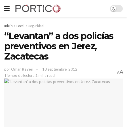
Inicio
Local
Seguridad
“Levantan” a dos policías
preventivos en Jerez,
Zacatecas
por
Omar Reyes
10 septiembre, 2012
A
A
Tiempo de lectura:1 mins read