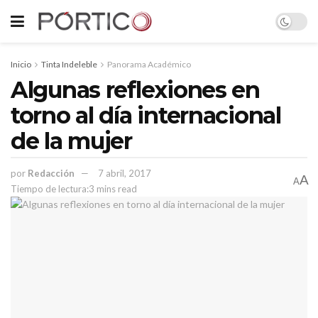
Inicio
Tinta Indeleble
Panorama Académico
Algunas reflexiones en
torno al día internacional
de la mujer
por
Redacción
7 abril, 2017
A
A
Tiempo de lectura:3 mins read