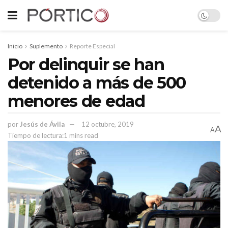
Inicio
Suplemento
Reporte Especial
Por delinquir se han
detenido a más de 500
menores de edad
por
Jesús de Ávila
12 octubre, 2019
A
A
Tiempo de lectura:1 mins read