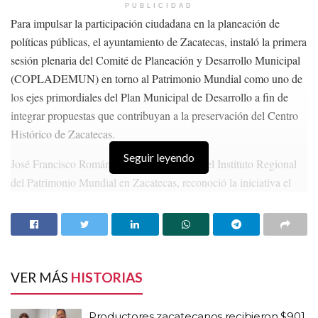
PUBLICIDAD
Para impulsar la participación ciudadana en la planeación de
políticas públicas, el ayuntamiento de Zacatecas, instaló la primera
sesión plenaria del Comité de Planeación y Desarrollo Municipal
(COPLADEMUN) en torno al Patrimonio Mundial como uno de
los ejes primordiales del Plan Municipal de Desarrollo a fin de
integrar propuestas que contribuyan a la preservación del Centro
Histórico de Zacatecas.
Seguir leyendo
José Francisco Román Gutiérrez, Director del Instituto Regional
del Patrimonio Mundial en Zacatecas, reconoció la iniciativa el
gobierno que encabeza Ulises Mejía Haro para impulsar este tipo
de mesas de trabajo con participación ciudadana con el objetivo de
garantizar la sostenibilidad y habitabilidad del Centro Histórico
mediante acuerdos y acciones coordinadas entre diferentes
instancias.
VER MÁS
HISTORIAS
HISTORIAS
RELACIONADAS
Productores zacatecanos recibieron $901