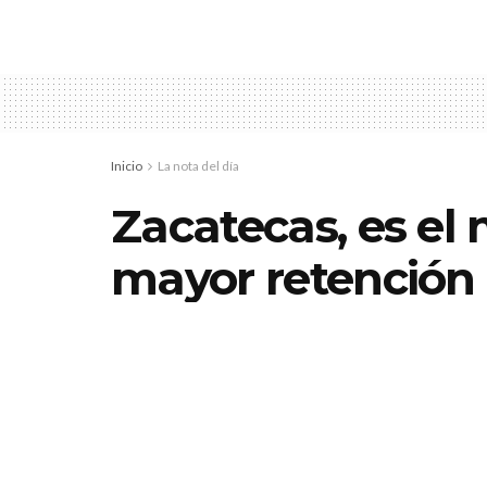
Inicio
La nota del día
Zacatecas, es el
mayor retención 
Hoy no Circula
por
Jesús de Ávila
9 junio, 2020
Tiempo de lectura: