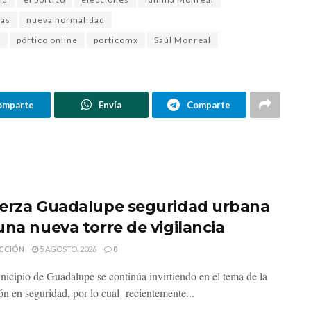
ias
nueva normalidad
e
pórtico online
porticomx
Saúl Monreal
omparte
Envía
Comparte
erza Guadalupe seguridad urbana
una nueva torre de vigilancia
CCIÓN
5 AGOSTO, 2026
0
nicipio de Guadalupe se continúa invirtiendo en el tema de la
ón en seguridad, por lo cual recientemente...