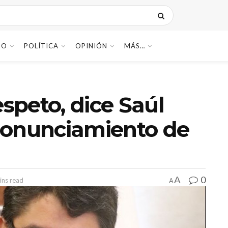
DO
POLÍTICA
OPINIÓN
MÁS…
espeto, dice Saúl
ronunciamiento de
0
A
ins read
A