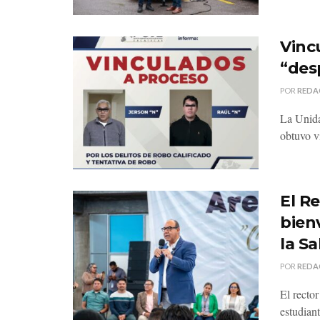
Vinc
“des
POR
REDA
La Unida
obtuvo v
El R
bien
la S
POR
REDA
El recto
estudiant