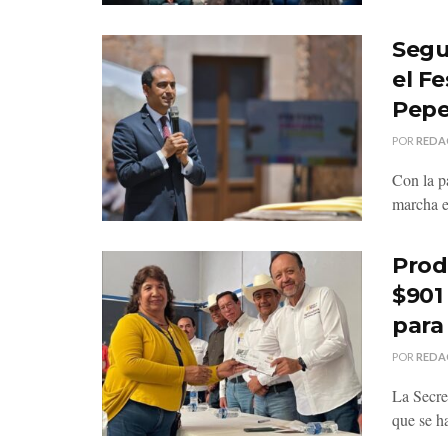
Segu
el Fe
Pepe
POR
REDA
Con la pa
marcha e
Prod
$901
para
POR
REDA
La Secre
que se h