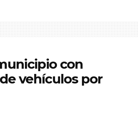
 municipio con
de vehículos por
0
A
1 mins read
A