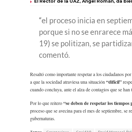
El Rector de la UAZ, Ángel Román, da bie
“el proceso inicia en septi
porque si no se enrarece más
19) se politizan, se partidiz
comentó.
Resaltó como importante respetar a los ciudadanos por
“difícil”
a que la sociedad atraviesa una situación
respe
cuando concluya, ante el alza de contagios que se han t
“se deben de respetar los tiempos po
Por lo que reitero
proceso que se avecina para el mes de septiembre, se re
gubernaturas.
Temas:
Coronavirus
Covid19
David Monreal ÁVi