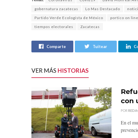
gobernatura zacatecas
Lo Mas Destacado
notic
Partido Verde Ecologista de México
portico on lin
tiempos electorales
Zacatecas
Comparte
Tuitear
C
VER MÁS
HISTORIAS
Refu
con 
POR
REDA
En el mu
prevenci