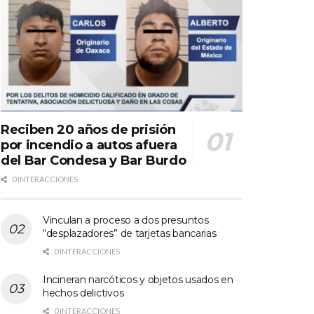
Reciben 20 años de prisión
por incendio a autos afuera
del Bar Condesa y Bar Burdo
0 INTERACCIONES
Vinculan a proceso a dos presuntos
“desplazadores” de tarjetas bancarias
0 INTERACCIONES
Incineran narcóticos y objetos usados en
hechos delictivos
0 INTERACCIONES