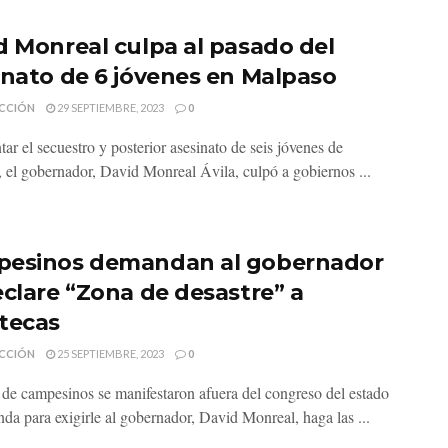
d Monreal culpa al pasado del
inato de 6 jóvenes en Malpaso
CCIÓN
29 SEPTIEMBRE, 2023
0
ar el secuestro y posterior asesinato de seis jóvenes de
 el gobernador, David Monreal Ávila, culpó a gobiernos ...
esinos demandan al gobernador
eclare “Zona de desastre” a
tecas
CCIÓN
25 SEPTIEMBRE, 2023
0
de campesinos se manifestaron afuera del congreso del estado
da para exigirle al gobernador, David Monreal, haga las ...