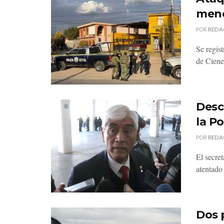
meno
POR
REDA
Se regis
de Ciene
Desc
la P
POR
REDA
El secre
atentado 
Dos p