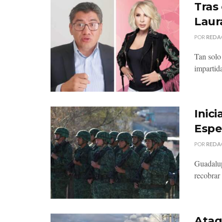
Tras
Laur
POR
REDA
Tan solo
impartid
Inic
Espe
POR
REDA
Guadalup
recobrar 
Ataq