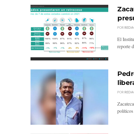
Zaca
pres
POR
REDA
El Insti
reporte 
Pedr
libe
POR
REDA
Zacateca
políticos