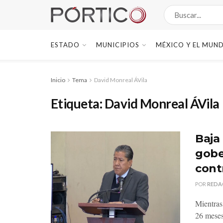
ESTADO
MUNICIPIOS
MÉXICO Y EL MUN
Inicio
Tema
David Monreal ÁVila
Etiqueta:
David Monreal ÁVila
Baja 
gobe
cont
POR
REDA
Mientras
26 meses 