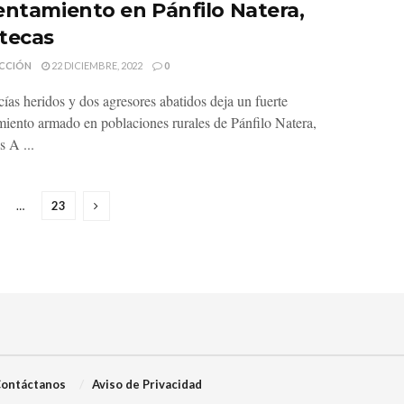
entamiento en Pánfilo Natera,
tecas
CCIÓN
22 DICIEMBRE, 2022
0
cías heridos y dos agresores abatidos deja un fuerte
miento armado en poblaciones rurales de Pánfilo Natera,
s A ...
…
23
ontáctanos
Aviso de Privacidad