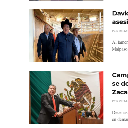
Davi
ases
POR
REDA
Al lament
Malpaso,
Camp
se d
Zaca
POR
REDA
Decenas 
en deman