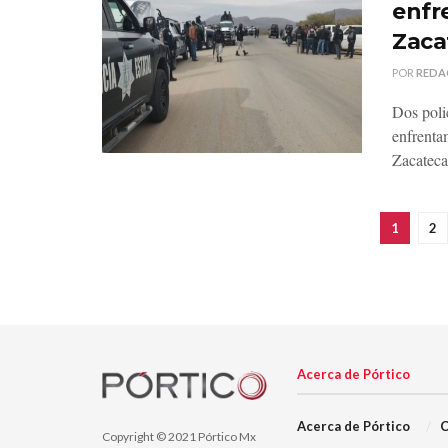
enfr
Zaca
POR
REDA
Dos poli
enfrenta
Zacateca
1
2
Acerca de Pórtico
Acerca de Pórtico
C
Copyright © 2021 Pórtico Mx