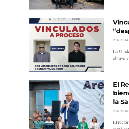
Vinc
“des
POR
REDA
La Unida
obtuvo v
El R
bien
la S
POR
REDA
El recto
estudiant