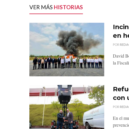
VER MÁS
HISTORIAS
Inci
en h
POR
REDA
David Bo
la Fiscal
Refu
con 
POR
REDA
En el mu
prevenci