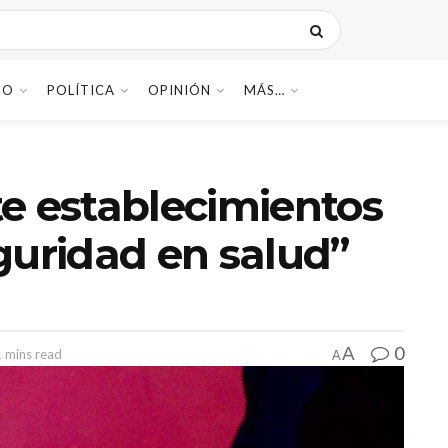
DO
POLÍTICA
OPINIÓN
MÁS…
e establecimientos
guridad en salud”
0
A
1 mins read
A