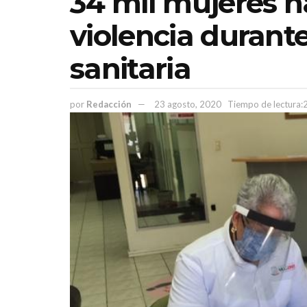
34 mil mujeres h
violencia durant
sanitaria
por
Redacción
23 agosto, 2020
Tiempo de lectura: