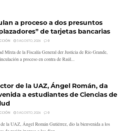
ulan a proceso a dos presuntos
plazadores” de tarjetas bancarias
CCIÓN
5 AGOSTO, 2026
0
d Mixta de la Fiscalía General der Justicia de Río Grande,
inculación a proceso en contra de Raúl...
ector de la UAZ, Ángel Román, da
venida a estudiantes de Ciencias de
alud
CCIÓN
5 AGOSTO, 2026
0
r de la UAZ, Ángel Román Gutiérrez, dio la bienvenida a los
es de recién ingreso a los diez...