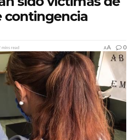
an sido víctimas de
e contingencia
0
A
2 mins read
A