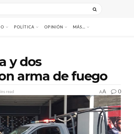
DO
POLÍTICA
OPINIÓN
MÁS…
a y dos
on arma de fuego
0
A
ins read
A