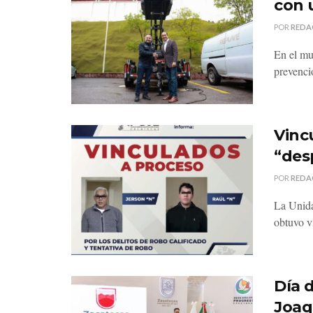
con 
POR
REDA
En el mu
prevenci
Vinc
“des
POR
REDA
La Unida
obtuvo v
Día 
Joaq