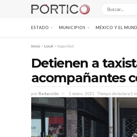
ESTADO
MUNICIPIOS
MÉXICO Y EL MUN
Inicio
Local
Seguridad
Detienen a taxist
acompañantes c
por
Redacción
5 enero, 2021
Tiempo de lectura:1 m