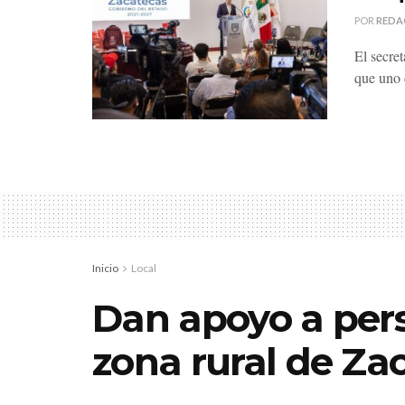
POR
REDA
El secre
que uno d
Inicio
Local
Dan apoyo a pers
zona rural de Za