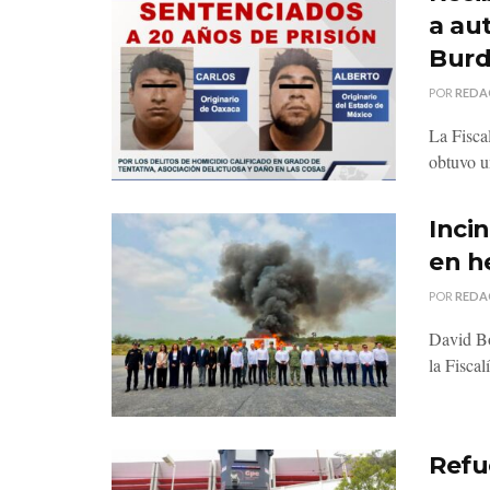
a au
Bur
POR
REDA
La Fisca
obtuvo u
Inci
en h
POR
REDA
David Bo
la Fiscal
Refu