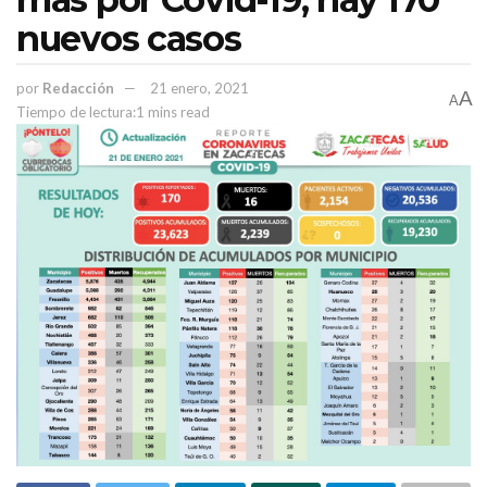
nuevos casos
Temas:
#SecretaríaDeFinanzas
Gobierno de Tello
por
Redacción
21 enero, 2021
A
Jorge Miranda
Jorge Miranda Castro
portico
A
Tiempo de lectura:1 mins read
porticomx
porticoonline
porticozacatecas
Zacatecas