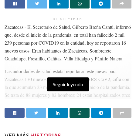
PUBLICIDAD
Zacatecas.- El Secretario de Salud, Gilberto Breña Cantú, informó
que, desde el inicio de la pandemia, en total han fallecido 2 mil
239 personas por COVID19 en la entidad; hoy se reportaron 16
nuevos casos. Eran habitantes de Zacatecas, Sombrerete,
Guadalupe, Fresnillo, Cañitas, Villa Hidalgo y Pánfilo Natera
Las autoridades de salud estatal reportaron este jueves para
Zacatecas 170 nuevos contagios del virus SARS-CoV2, cifra con
Seguir leyendo
la que acumulan 23 mil 623 casos, desde el inicio de la pandemia.
Se trata de 88 mujeres y 82 hombres; 24 están hospitalizados (tres
estables y 21 graves); un niño de cinco años, el más joven y una
mujer de 91 años es la más longeva.
HISTORIAS
RELACIONADAS
VER MÁS
HISTORIAS