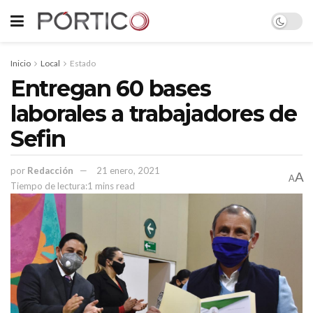
Inicio
Local
Estado
Entregan 60 bases
laborales a trabajadores de
Sefin
por
Redacción
21 enero, 2021
A
A
Tiempo de lectura:1 mins read