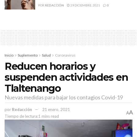
salud
SARS-CoV-2
ssz
Zacatecas
POR
REDACCIÓN
29 DICIEMBRE, 2021
0
Inicio
Suplemento
Salud
Coronavirus
Reducen horarios y
suspenden actividades en
Tlaltenango
Nuevas medidas para bajar los contagios Covid-19
por
Redacción
21 enero, 2021
A
A
Tiempo de lectura:1 mins read