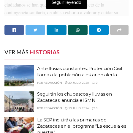
Seguir leyendo
ciudadanos se han quedado sin trabajo producto de la
contingencia sanitaria, de ahí su exhorto a valorar y cuidar su
actividad laboral.
HISTORIAS
RELACIONADAS
Ante lluvias constantes, Protección Civil llama a
VER MÁS
HISTORIAS
la población a estar en alerta
Seguirán los chubascos y lluvias en Zacatecas,
Ante lluvias constantes, Protección Civil
anuncia el SMN
llama a la población a estar en alerta
La SEP incluirá a las primarias de Zacatecas en el
POR
REDACCIÓN
20 JULIO, 2026
0
programa “La escuela es nuestra”
Seguirán los chubascos y lluvias en
Zacatecas, anuncia el SMN
“No cabe duda, quienes tenemos
POR
REDACCIÓN
13 JULIO, 2026
0
un trabajo hoy somos bendecidos
La SEP incluirá a las primarias de
Zacatecas en el programa “La escuela es
y muy afortunados”, en ese
nuestra”